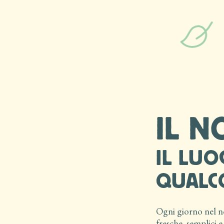
IL 
IL LU
QUALCO
Ogni giorno nel n
fresche, semplici 