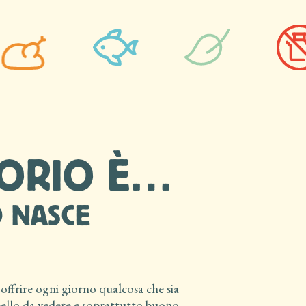
TORIO È…
 NASCE
 offrire ogni giorno qualcosa che sia
 bello da vedere e soprattutto buono