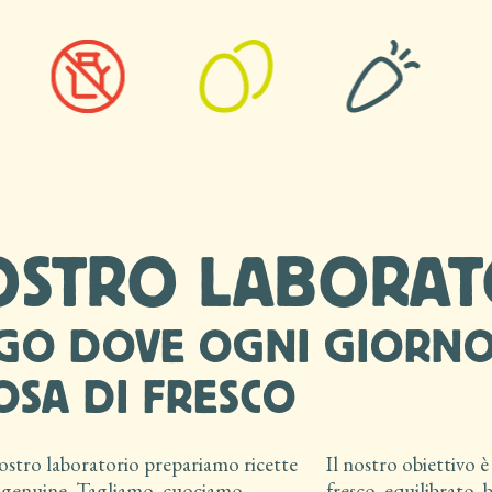
NOSTRO LABORA
OGO DOVE OGNI GIORNO
SA DI FRESCO
ostro laboratorio prepariamo ricette
Il nostro obiettivo è
e genuine. Tagliamo, cuociamo,
fresco, equilibrato,