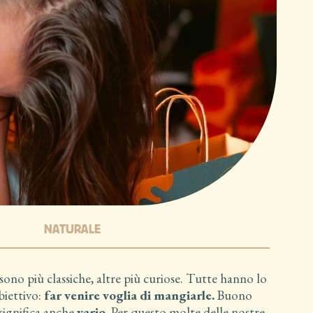
NATURALE
sono più classiche, altre più curiose. Tutte hanno lo
biettivo:
far venire voglia di mangiarle.
Buono
 significa anche
vario
. Per questo molte delle nostre