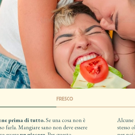
FRESCO
ene prima di tutto.
Se una cosa non è
Alcune 
so farla. Mangiare sano non deve essere
stesso o
ve essere
un piacere
. Per questo
per noi