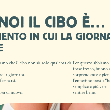
NOI IL CIBO È…
ENTO IN CUI LA GIORN
E
mo che il cibo non sia solo qualcosa da
Per questo abbiamo d
fosse fresco, buono 
e la giornata.
sorprendente e pieno
ermarsi.
l’ennesimo posto “h
semplice e più vero
osa di nuovo.
sentire bene.