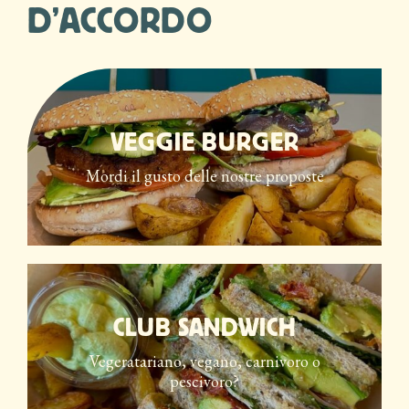
D’ACCORDO
VEGGIE BURGER
Mordi il gusto delle nostre proposte
CLUB SANDWICH
Vegeratariano, vegano, carnivoro o
pescivoro?