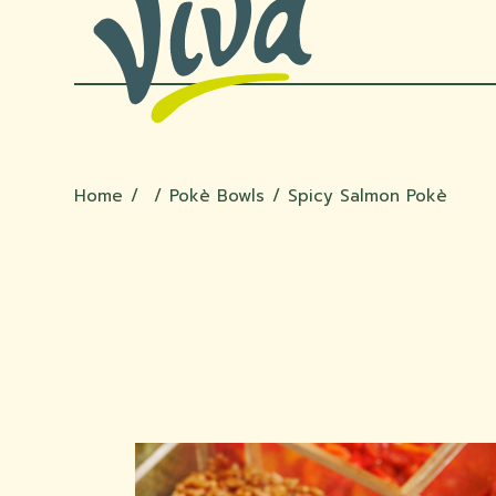
Skip
to
the
content
Home
Pokè Bowls
Spicy Salmon Pokè