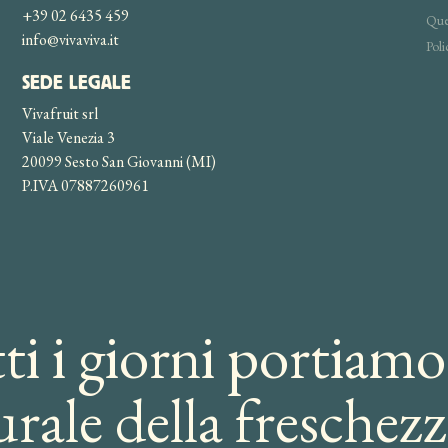
+39 02 6435 459
Ques
info@vivaviva.it
Poli
SEDE LEGALE
Vivafruit srl
Viale Venezia 3
20099 Sesto San Giovanni (MI)
P.IVA 07887260961
i i giorni portiamo
rale della freschezz