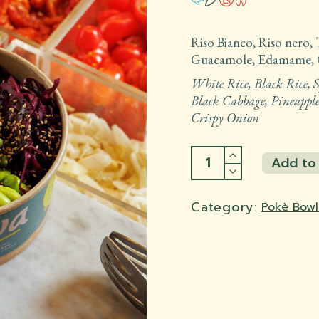
Riso Bianco, Riso nero,
Guacamole, Edamame, C
White Rice, Black Rice,
Black Cabbage, Pineapple
Crispy Onion
Spicy Salmon Pokè qua
Add to
Add to
Category:
Pokè Bowl