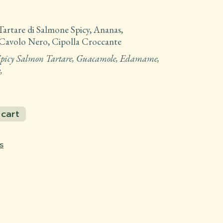
 Tartare di Salmone Spicy, Ananas,
avolo Nero, Cipolla Croccante
 Spicy Salmon Tartare, Guacamole, Edamame,
,
ntity
 cart
 cart
s