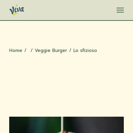
Skip
to
the
content
Home
Veggie Burger
Lo sfizioso