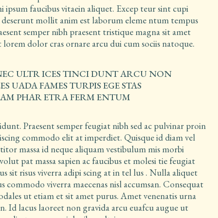
 ipsum faucibus vitaein aliquet. Excep teur sint cupi
cia deserunt mollit anim est laborum eleme ntum tempus
aesent semper nibh praesent tristique magna sit amet
t lorem dolor cras ornare arcu dui cum sociis natoque.
NEC ULTR ICES TINCI DUNT ARCU NON
S UADA FAMES TURPIS EGE STAS
UAM PHAR ETRA FERM ENTUM
unt. Praesent semper feugiat nibh sed ac pulvinar proin
ipiscing commodo elit at imperdiet. Quisque id diam vel
itor massa id neque aliquam vestibulum mis morbi
 volut pat massa sapien ac faucibus et molesi tie feugiat
 sit risus viverra adipi scing at in tel lus . Nulla aliquet
isus commodo viverra maecenas nisl accumsan. Consequat
sodales ut etiam et sit amet purus. Amet venenatis urna
in. Id lacus laoreet non gravida arcu euafcu augue ut