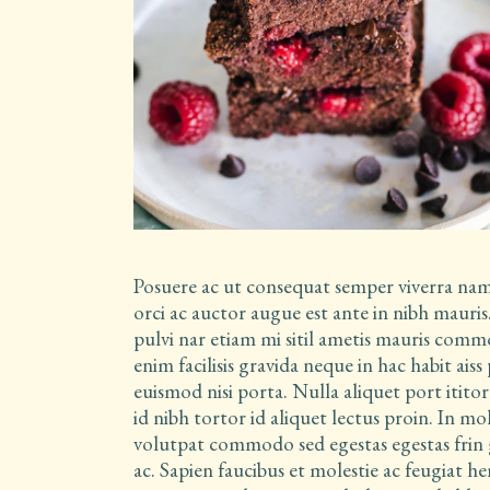
Posuere ac ut consequat semper viverra nam
orci ac auctor augue est ante in nibh maur
pulvi nar etiam mi sitil ametis mauris comm
enim facilisis gravida neque in hac habit ais
euismod nisi porta. Nulla aliquet port itito
id nibh tortor id aliquet lectus proin. In mo
volutpat commodo sed egestas egestas frin g
ac. Sapien faucibus et molestie ac feugiat h