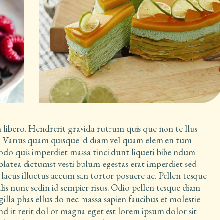
 libero. Hendrerit gravida rutrum quis que non te llus
is. Varius quam quisque id diam vel quam elem en tum
odo quis imperdiet massa tinci dunt liqueti bibe ndum
s platea dictumst vesti bulum egestas erat imperdiet sed
r lacus illuctus accum san tortor posuere ac. Pellen tesque
llis nunc sedin id sempier risus. Odio pellen tesque diam
illa phas ellus do nec massa sapien faucibus et molestie
end it rerit dol or magna eget est lorem ipsum dolor sit