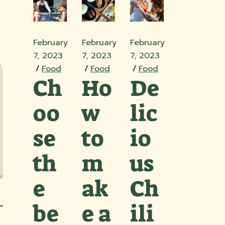
February
February
February
7, 2023
7, 2023
7, 2023
Food
Food
Food
Ch
Ho
De
oo
w
lic
se
to
io
th
m
us
e
ak
Ch
be
e a
ili