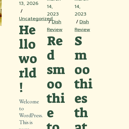
13, 2026
14,
14,
2023
2023
Uncategorized
Dish
Dish
He
Review
Review
Re
S
llo
d
m
wo
sm
oo
rld
oo
thi
!
thi
es
Welcome
e
th
to
WordPress.
This is
to
at