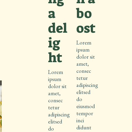
a
bo
del
ost
ig
Lorem
ipsum
ht
dolor sit
amet,
consec
Lorem
tetur
ipsum
adipiscing
dolor sit
elitsed
amet,
do
consec
eiusmod
tetur
tempor
adipiscing
inci
elitsed
didunt
do