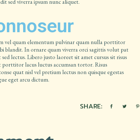
it sed viverra ipsum nunc aliquet.
onnoseur
am vel quam elementum pulvinar quam nulla porttitor
 blandit. In ornare quam viverra orci sagittis volut pat
 sed lectus. Libero justo laoreet sit amet cursus sit risus
uet porttitor lacus luctus accumsan tortor. Risus
nse quat nisl vel pretium lectus non quisque egestas
gue eget arcu dictum.
SHARE: