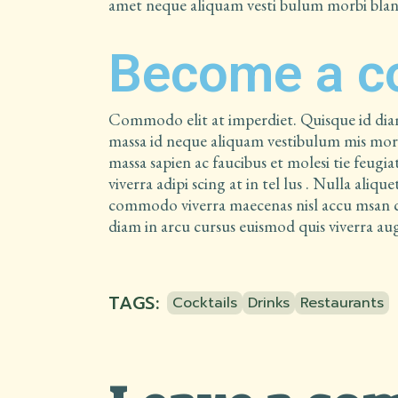
amet neque aliquam vesti bulum morbi bland
Become a c
Commodo elit at imperdiet. Quisque id di
massa id neque aliquam vestibulum mis morbi
massa sapien ac faucibus et molesi tie feugiat
viverra adipi scing at in tel lus . Nulla aliq
commodo viverra maecenas nisl accu msan co
diam in arcu cursus euismod quis viverra au
TAGS:
Cocktails
Drinks
Restaurants