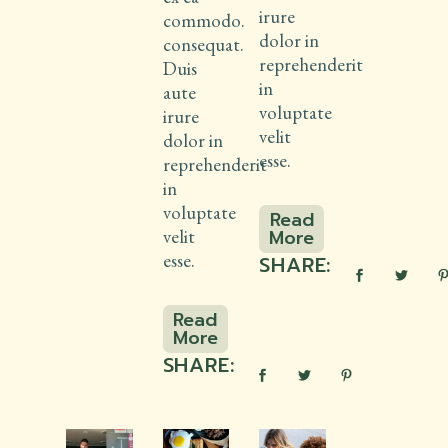
irure
commodo.
dolor in
consequat.
reprehenderit
Duis
in
aute
voluptate
irure
velit
dolor in
esse.
reprehenderit
in
voluptate
Read
velit
More
Read
esse.
SHARE:
More
Read
More
Read
SHARE:
More