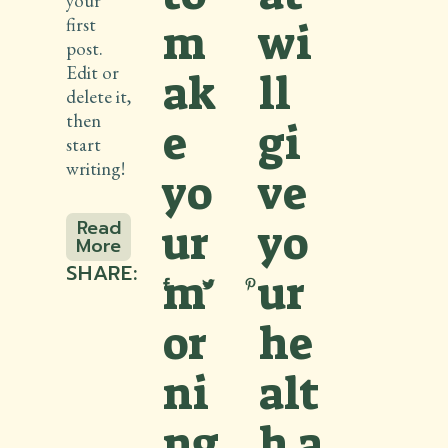
your
first
m
wi
post.
Edit or
ak
ll
delete it,
then
e
gi
start
writing!
yo
ve
Read
ur
yo
More
Read
SHARE:
m
ur
More
or
he
ni
alt
ng
h a