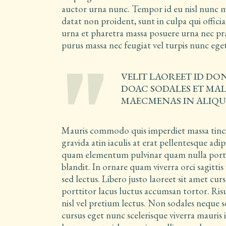
auctor urna nunc. Tempor id eu nisl nunc mi
datat non proident, sunt in culpa qui offi
urna et pharetra massa posuere urna nec pr
purus massa nec feugiat vel turpis nunc ege
VELIT LAOREET ID DO
DOAC SODALES ET MALE
MAECMENAS IN ALIQ
Mauris commodo quis imperdiet massa tincid
gravida atin iaculis at erat pellentesque ad
quam elementum pulvinar quam nulla portt
blandit. In ornare quam viverra orci sagittis
sed lectus. Libero justo laoreet sit amet cursus
porttitor lacus luctus accumsan tortor. R
nisl vel pretium lectus. Non sodales neque 
cursus eget nunc scelerisque viverra mauris 