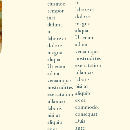
ut
eiusmod
labore et
tempor
dolore
inci
magna
didunt
aliqua.
ut
Ut enim
labore et
ad mi
dolore
veniamquis
magna
nostrudrtes
aliqua.
exercitation
Ut enim
ullamco
ad mi
laboris
veniamquis
nisi ut
nostrudrtes
aliquip
exercitation
ex ea
ullamco
commodo.
laboris
consequat.
nisi ut
Duis
aliquip
aute
ex ea