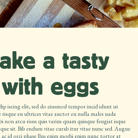
ke a tasty
 with eggs
ip iscing elit, sed do eiusmod tempor incid idunt ut
e risque eu ultrices vitae auctor eu nulla males uada
bi non arcu risus quis varius quam quisque feugiat isque
 que sit. Bib endum vitae curab itur vitae nunc sed. Augue
 ac id orci phase llus enim morbi enim nunc tortor at